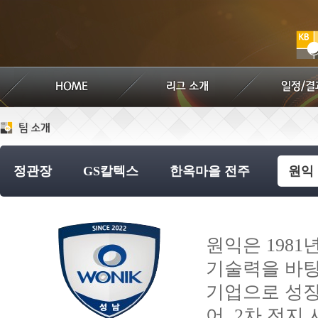
정관장
GS칼텍스
한옥마을 전주
원익
원익은 198
기술력을 바탕
기업으로 성장
어, 2차 전지