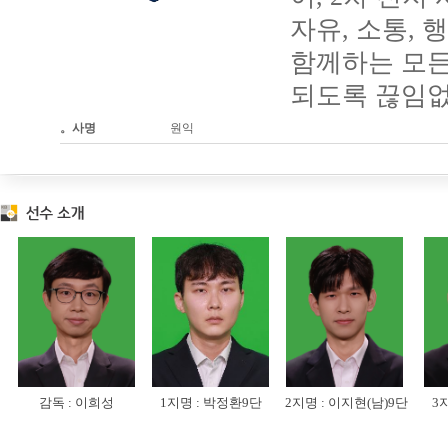
자유, 소통,
함께하는 모든
되도록 끊임
。사명
원익
감독 :
이희성
1지명 :
박정환9단
2지명 :
이지현(남)9단
3