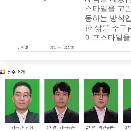
스타일을 고민
동하는 방식입니다.
한 삶을 추구
이프스타일을 
。사명
영림프라임창호
감독 :
박정상
1지명 :
강동윤9단
2지명 :
박민규9단
3지