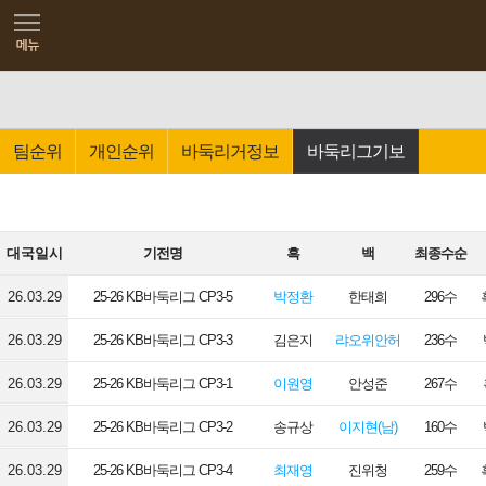
팀순위
개인순위
바둑리거정보
바둑리그기보
대국일시
기전명
흑
백
최종수순
26.03.29
25-26 KB바둑리그 CP3-5
박정환
한태희
296수
26.03.29
25-26 KB바둑리그 CP3-3
김은지
랴오위안허
236수
26.03.29
25-26 KB바둑리그 CP3-1
이원영
안성준
267수
26.03.29
25-26 KB바둑리그 CP3-2
송규상
이지현(남)
160수
26.03.29
25-26 KB바둑리그 CP3-4
최재영
진위청
259수